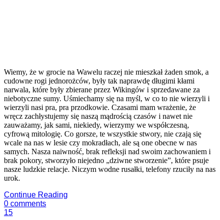
Wiemy, że w grocie na Wawelu raczej nie mieszkał żaden smok, a
cudowne rogi jednorożców, były tak naprawdę długimi kłami
narwala, które były zbierane przez Wikingów i sprzedawane za
niebotyczne sumy. Uśmiechamy się na myśl, w co to nie wierzyli i
wierzyli nasi pra, pra przodkowie. Czasami mam wrażenie, że
wręcz zachłystujemy się naszą mądrością czasów i nawet nie
zauważamy, jak sami, niekiedy, wierzymy we współczesną,
cyfrową mitologię. Co gorsze, te wszystkie stwory, nie czają się
wcale na nas w lesie czy mokradłach, ale są one obecne w nas
samych. Nasza naiwność, brak refleksji nad swoim zachowaniem i
brak pokory, stworzyło niejedno „dziwne stworzenie”, które psuje
nasze ludzkie relacje. Niczym wodne rusałki, telefony rzuciły na nas
urok.
Continue Reading
0
comments
15