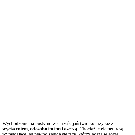
Wychodzenie na pustynie w chrześcijaństwie kojarzy się z
wyciszeniem, odosobnieniem i ascezą.
Chociaż te elementy są
wymagające, na pewno znajdą się tacy, którzy noszą w sobie