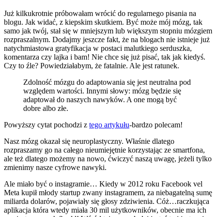
Już kilkukrotnie próbowałam wrócić do regularnego pisania na
blogu. Jak widać, z kiepskim skutkiem. Być może mój mózg, tak
samo jak twój, stał się w mniejszym lub większym stopniu mózgiem
rozpraszalnym. Dodajmy jeszcze fakt, że na blogach nie istnieje już
natychmiastowa gratyfikacja w postaci malutkiego serduszka,
komentarza czy lajka i bam! Nie chce się już pisać, tak jak kiedyś.
Czy to źle? Powiedziałabym, że fatalnie. Ale jest ratunek.
Zdolność mózgu do adaptowania się jest neutralna pod
względem wartości. Innymi słowy: mózg będzie się
adaptował do naszych nawyków. A one mogą być
dobre albo złe.
Powyższy cytat pochodzi z
tego artykułu
-bardzo polecam!
Nasz mózg okazał się neuroplastyczny. Właśnie dlatego
rozpraszamy go na całego nieumiejętnie korzystając ze smartfona,
ale też dlatego możemy na nowo, ćwiczyć naszą uwagę, jeżeli tylko
zmienimy nasze cyfrowe nawyki.
Ale miało być o instagramie… Kiedy w 2012 roku Facebook vel
Meta kupił młody startup zwany instagramem, za niebagatelną sumę
miliarda dolarów, pojawiały się głosy zdziwienia. Cóż…raczkująca
aplikacja która wtedy miała 30 mil użytkowników, obecnie ma ich