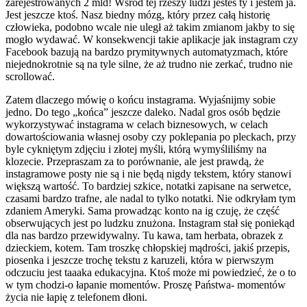
zarejestrowanych 2 mld! Wśród tej rzeszy ludzi jesteś ty i jestem ja.
Jest jeszcze ktoś. Nasz biedny mózg, który przez całą historię
człowieka, podobno wcale nie uległ aż takim zmianom jakby to się
mogło wydawać. W konsekwencji takie aplikacje jak instagram czy
Facebook bazują na bardzo prymitywnych automatyzmach, które
niejednokrotnie są na tyle silne, że aż trudno nie zerkać, trudno nie
scrollować.
Zatem dlaczego mówię o końcu instagrama. Wyjaśnijmy sobie
jedno. Do tego „końca” jeszcze daleko. Nadal gros osób będzie
wykorzystywać instagrama w celach biznesowych, w celach
dowartościowania własnej osoby czy poklepania po pleckach, przy
byle cykniętym zdjęciu i złotej myśli, którą wymyśliliśmy na
klozecie. Przepraszam za to porównanie, ale jest prawdą, że
instagramowe posty nie są i nie będą nigdy tekstem, który stanowi
większą wartość. To bardziej szkice, notatki zapisane na serwetce,
czasami bardzo trafne, ale nadal to tylko notatki. Nie odkryłam tym
zdaniem Ameryki. Sama prowadząc konto na ig czuję, że część
obserwujących jest po ludzku znużona. Instagram stał się poniekąd
dla nas bardzo przewidywalny. Tu kawa, tam herbata, obrazek z
dzieckiem, kotem. Tam troszkę chłopskiej mądrości, jakiś przepis,
piosenka i jeszcze trochę tekstu z karuzeli, która w pierwszym
odczuciu jest taaaka edukacyjna. Ktoś może mi powiedzieć, że o to
w tym chodzi-o łapanie momentów. Proszę Państwa- momentów
życia nie łapię z telefonem dłoni.