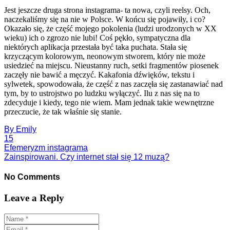
Jest jeszcze druga strona instagrama- ta nowa, czyli reelsy. Och,
naczekaliśmy się na nie w Polsce. W końcu się pojawiły, i co?
Okazało się, że część mojego pokolenia (ludzi urodzonych w XX
wieku) ich o zgrozo nie lubi! Coś pękło, sympatyczna dla
niektórych aplikacja przestała być taka puchata. Stała się
krzyczącym kolorowym, neonowym stworem, który nie może
usiedzieć na miejscu. Nieustanny ruch, setki fragmentów piosenek
zaczęły nie bawić a męczyć. Kakafonia dźwięków, tekstu i
sylwetek, spowodowała, że część z nas zaczęła się zastanawiać nad
tym, by to ustrojstwo po ludzku wyłączyć. Ilu z nas się na to
zdecyduje i kiedy, tego nie wiem. Mam jednak takie wewnętrzne
przeczucie, że tak właśnie się stanie.
By
Emily
15
Efemeryzm instagrama
Zainspirowani. Czy internet stał się 12 muzą?
No Comments
Leave a Reply